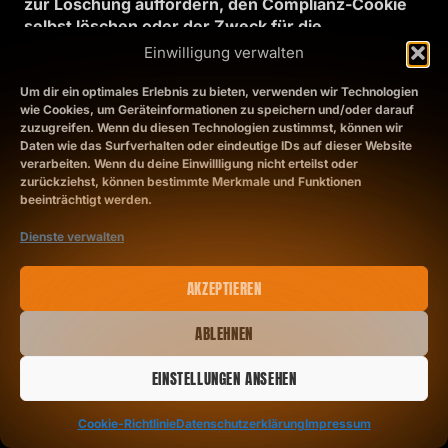
zur Löschung auffordern, den Complianz-Cookie
selbst löschen oder der Zweck für die
Datenspeicherung entfällt. Zwingende gesetzliche
Einwilligung verwalten
Aufbewahrungspflichten bleiben unberührt.
Um dir ein optimales Erlebnis zu bieten, verwenden wir Technologien
wie Cookies, um Geräteinformationen zu speichern und/oder darauf
Der Einsatz von Complianz erfolgt, um die
zuzugreifen. Wenn du diesen Technologien zustimmst, können wir
gesetzlich vorgeschriebenen Einwilligungen für
Daten wie das Surfverhalten oder eindeutige IDs auf dieser Website
verarbeiten. Wenn du deine Einwillligung nicht erteilst oder
den Einsatz von Cookies einzuholen.
zurückziehst, können bestimmte Merkmale und Funktionen
Rechtsgrundlage hierfür ist Art. 6 Abs. 1 lit. c
beeinträchtigt werden.
DSGVO.
Dienste verwalten
SERVER-LOG-DATEIEN
AKZEPTIEREN
Der Provider der Seiten erhebt und speichert
automatisch Informationen in so genannten
ABLEHNEN
Server-Log-Dateien, die Ihr Browser automatisch
an uns übermittelt. Dies sind:
EINSTELLUNGEN ANSEHEN
Browsertyp und Browserversion
Cookie-Richtlinie
Datenschutzerklärung
Impressum